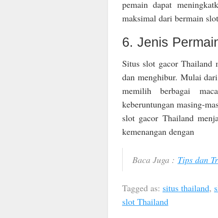
pemain dapat meningkat
maksimal dari bermain slot
6. Jenis Permai
Situs slot gacor Thailand
dan menghibur. Mulai dari
memilih berbagai maca
keberuntungan masing-masi
slot gacor Thailand menj
kemenangan dengan
Baca Juga :
Tips dan Tr
Tagged as:
situs thailand
,
s
slot Thailand