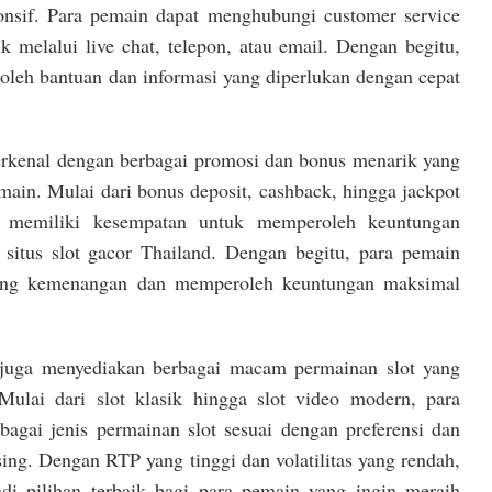
ponsif. Para pemain dapat menghubungi customer service
k melalui live chat, telepon, atau email. Dengan begitu,
leh bantuan dan informasi yang diperlukan dengan cepat
terkenal dengan berbagai promosi dan bonus menarik yang
main. Mulai dari bonus deposit, cashback, hingga jackpot
n memiliki kesempatan untuk memperoleh keuntungan
 situs slot gacor Thailand. Dengan begitu, para pemain
ang kemenangan dan memperoleh keuntungan maksimal
d juga menyediakan berbagai macam permainan slot yang
ulai dari slot klasik hingga slot video modern, para
agai jenis permainan slot sesuai dengan preferensi dan
ng. Dengan RTP yang tinggi dan volatilitas yang rendah,
adi pilihan terbaik bagi para pemain yang ingin meraih