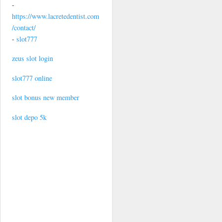
-
https://www.lacretedentist.com
/contact/
-
slot777
zeus slot login
slot777 online
slot bonus new member
slot depo 5k