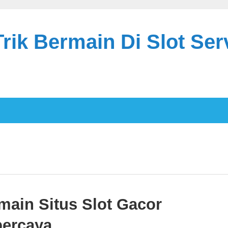
rik Bermain Di Slot Ser
ain Situs Slot Gacor
percaya