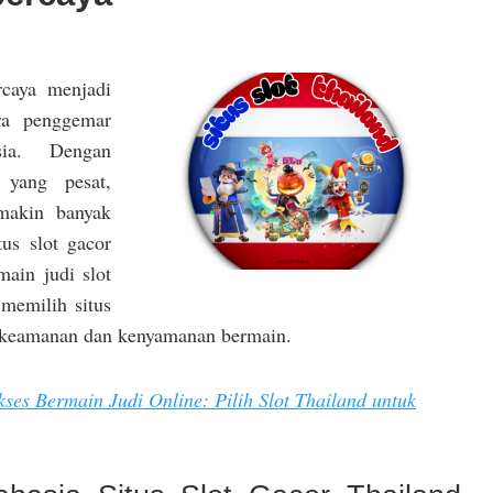
rcaya menjadi
ra penggemar
sia. Dengan
 yang pesat,
emakin banyak
us slot gacor
main judi slot
 memilih situs
i keamanan dan kenyamanan bermain.
kses Bermain Judi Online: Pilih Slot Thailand untuk