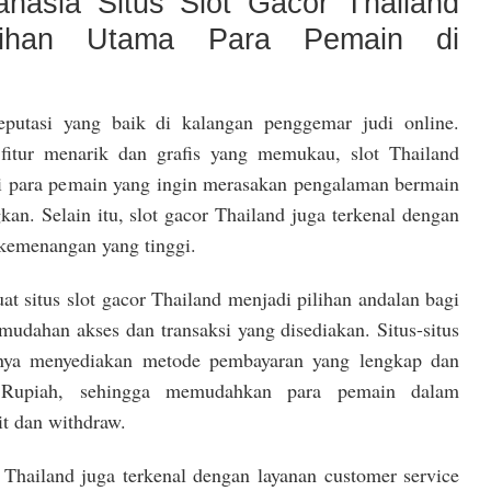
asia Situs Slot Gacor Thailand
ilihan Utama Para Pemain di
eputasi yang baik di kalangan penggemar judi online.
fitur menarik dan grafis yang memukau, slot Thailand
gi para pemain yang ingin merasakan pengalaman bermain
an. Selain itu, slot gacor Thailand juga terkenal dengan
 kemenangan yang tinggi.
t situs slot gacor Thailand menjadi pilihan andalan bagi
mudahan akses dan transaksi yang disediakan. Situs-situs
sanya menyediakan metode pembayaran yang lengkap dan
Rupiah, sehingga memudahkan para pemain dalam
it dan withdraw.
or Thailand juga terkenal dengan layanan customer service