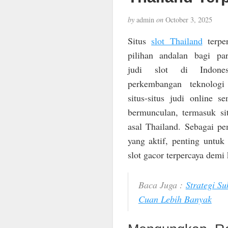
by
admin
on
October 3, 2025
Situs
slot Thailand
terpe
pilihan andalan bagi pa
judi slot di Indone
perkembangan teknologi
situs-situs judi online s
bermunculan, termasuk sit
asal Thailand. Sebagai pe
yang aktif, penting untuk
slot gacor terpercaya dem
Baca Juga :
Strategi Su
Cuan Lebih Banyak