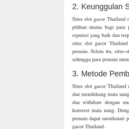
2. Keunggulan S
Situs slot gacor Thailan
pilihan utama bagi para 
reputasi yang baik dan ter
situs slot gacor Thaila
pemain. Selain itu, situs-
sehingga para pemain memi
3. Metode Pemb
Situs slot gacor Thailan
dan mendukung mata uang 
dan withdraw dengan mud
konversi mata uang. Den
pemain dapat menikmati p
gacor Thailand.