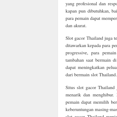
yang profesional dan res
kapan pun dibutuhkan, bai
para pemain dapat mempero
dan akurat.
Slot gacor Thailand juga 
ditawarkan kepada para pe
progressive, para pemai
tambahan saat bermain di
dapat meningkatkan pelu
dari bermain slot Thailand.
Situs slot gacor Thailan
menarik dan menghibur. M
pemain dapat memilih berb
keberuntungan masing-masi
slot gacor Thailand menj