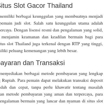
itus Slot Gacor Thailand
d memiliki berbagai keunggulan yang membuatnya menjadi
pemain judi slot. Salah satu keunggulan utama adalah
percaya. Dengan lisensi resmi dan pengalaman yang solid,
nd menjamin keamanan dan keadilan bermain bagi para
situs slot Thailand juga terkenal dengan RTP yang tinggi,
liki peluang kemenangan yang lebih besar.
ayaran dan Transaksi
d menyediakan berbagai metode pembayaran yang lengkap
Rupiah. Para pemain dapat melakukan transaksi deposit
ah dan cepat, tanpa perlu khawatir tentang masalah
gan metode pembayaran yang aman dan terpercaya, para
engalaman bermain yang lancar dan nyaman di situs slot