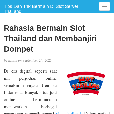
Tips Dan Trik Bermain Di Slot Server
T
Thailand
o
g
g
Rahasia Bermain Slot
l
e
Thailand dan Membanjiri
n
a
Dompet
v
i
by
admin
on
September 24, 2025
g
a
Di era digital seperti saat
t
ini, perjudian online
i
semakin menjadi tren di
o
n
Indonesia. Banyak situs judi
online bermunculan
menawarkan berbagai
permainan menarik seperti
slot Thailand
. Dalam artikel