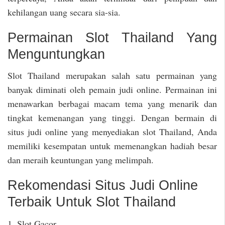
kehilangan uang secara sia-sia.
Permainan Slot Thailand Yang
Menguntungkan
Slot Thailand merupakan salah satu permainan yang
banyak diminati oleh pemain judi online. Permainan ini
menawarkan berbagai macam tema yang menarik dan
tingkat kemenangan yang tinggi. Dengan bermain di
situs judi online yang menyediakan slot Thailand, Anda
memiliki kesempatan untuk memenangkan hadiah besar
dan meraih keuntungan yang melimpah.
Rekomendasi Situs Judi Online
Terbaik Untuk Slot Thailand
1. Slot Gacor