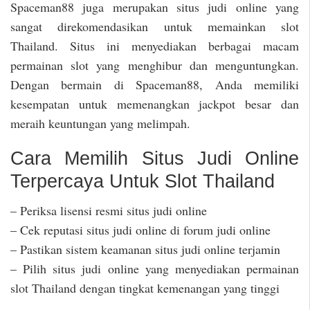
Spaceman88 juga merupakan situs judi online yang
sangat direkomendasikan untuk memainkan slot
Thailand. Situs ini menyediakan berbagai macam
permainan slot yang menghibur dan menguntungkan.
Dengan bermain di Spaceman88, Anda memiliki
kesempatan untuk memenangkan jackpot besar dan
meraih keuntungan yang melimpah.
Cara Memilih Situs Judi Online
Terpercaya Untuk Slot Thailand
– Periksa lisensi resmi situs judi online
– Cek reputasi situs judi online di forum judi online
– Pastikan sistem keamanan situs judi online terjamin
– Pilih situs judi online yang menyediakan permainan
slot Thailand dengan tingkat kemenangan yang tinggi