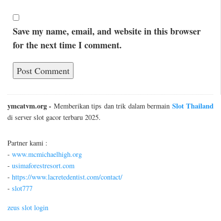
Save my name, email, and website in this browser
for the next time I comment.
ymcatvm.org -
Slot Thailand
Memberikan tips dan trik dalam bermain
di server slot gacor terbaru 2025.
Partner kami :
-
www.mcmichaelhigh.org
-
usimaforestresort.com
-
https://www.lacretedentist.com/contact/
-
slot777
zeus slot login