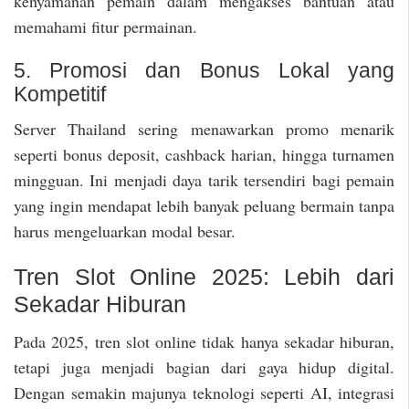
kenyamanan pemain dalam mengakses bantuan atau
memahami fitur permainan.
5. Promosi dan Bonus Lokal yang
Kompetitif
Server Thailand sering menawarkan promo menarik
seperti bonus deposit, cashback harian, hingga turnamen
mingguan. Ini menjadi daya tarik tersendiri bagi pemain
yang ingin mendapat lebih banyak peluang bermain tanpa
harus mengeluarkan modal besar.
Tren Slot Online 2025: Lebih dari
Sekadar Hiburan
Pada 2025, tren slot online tidak hanya sekadar hiburan,
tetapi juga menjadi bagian dari gaya hidup digital.
Dengan semakin majunya teknologi seperti AI, integrasi