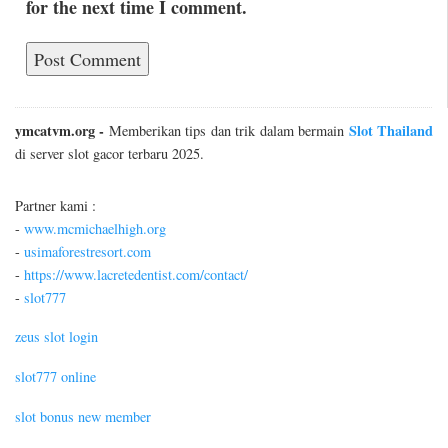
for the next time I comment.
ymcatvm.org -
Slot Thailand
Memberikan tips dan trik dalam bermain
di server slot gacor terbaru 2025.
Partner kami :
-
www.mcmichaelhigh.org
-
usimaforestresort.com
-
https://www.lacretedentist.com/contact/
-
slot777
zeus slot login
slot777 online
slot bonus new member