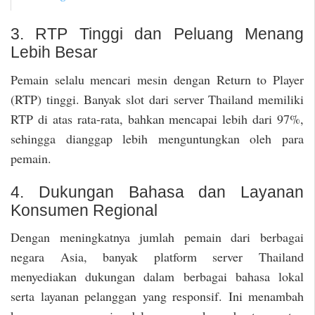
3. RTP Tinggi dan Peluang Menang
Lebih Besar
Pemain selalu mencari mesin dengan Return to Player
(RTP) tinggi. Banyak slot dari server Thailand memiliki
RTP di atas rata-rata, bahkan mencapai lebih dari 97%,
sehingga dianggap lebih menguntungkan oleh para
pemain.
4. Dukungan Bahasa dan Layanan
Konsumen Regional
Dengan meningkatnya jumlah pemain dari berbagai
negara Asia, banyak platform server Thailand
menyediakan dukungan dalam berbagai bahasa lokal
serta layanan pelanggan yang responsif. Ini menambah