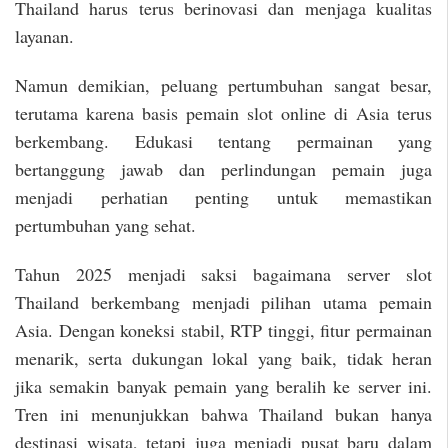
Thailand harus terus berinovasi dan menjaga kualitas
layanan.
Namun demikian, peluang pertumbuhan sangat besar,
terutama karena basis pemain slot online di Asia terus
berkembang. Edukasi tentang permainan yang
bertanggung jawab dan perlindungan pemain juga
menjadi perhatian penting untuk memastikan
pertumbuhan yang sehat.
Tahun 2025 menjadi saksi bagaimana server slot
Thailand berkembang menjadi pilihan utama pemain
Asia. Dengan koneksi stabil, RTP tinggi, fitur permainan
menarik, serta dukungan lokal yang baik, tidak heran
jika semakin banyak pemain yang beralih ke server ini.
Tren ini menunjukkan bahwa Thailand bukan hanya
destinasi wisata, tetapi juga menjadi pusat baru dalam