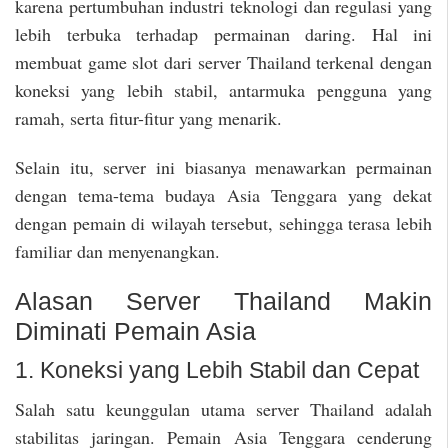
karena pertumbuhan industri teknologi dan regulasi yang
lebih terbuka terhadap permainan daring. Hal ini
membuat game slot dari server Thailand terkenal dengan
koneksi yang lebih stabil, antarmuka pengguna yang
ramah, serta fitur-fitur yang menarik.
Selain itu, server ini biasanya menawarkan permainan
dengan tema-tema budaya Asia Tenggara yang dekat
dengan pemain di wilayah tersebut, sehingga terasa lebih
familiar dan menyenangkan.
Alasan Server Thailand Makin
Diminati Pemain Asia
1. Koneksi yang Lebih Stabil dan Cepat
Salah satu keunggulan utama server Thailand adalah
stabilitas jaringan. Pemain Asia Tenggara cenderung