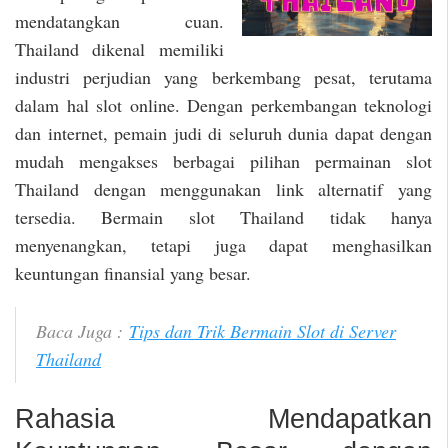
mendatangkan cuan.
Thailand dikenal memiliki
industri perjudian yang berkembang pesat, terutama
dalam hal slot online. Dengan perkembangan teknologi
dan internet, pemain judi di seluruh dunia dapat dengan
mudah mengakses berbagai pilihan permainan slot
Thailand dengan menggunakan link alternatif yang
tersedia. Bermain slot Thailand tidak hanya
menyenangkan, tetapi juga dapat menghasilkan
keuntungan finansial yang besar.
Baca Juga :
Tips dan Trik Bermain Slot di Server
Thailand
Rahasia Mendapatkan