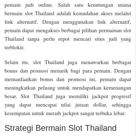
pemain judi online. Salah satu keuntungan utama
bermain slot Thailand adalah kemudahan akses melalui
link alternatif. Dengan menggunakan link alternatif,
pemain dapat mengakses berbagai pilihan permainan slot
Thailand tanpa perlu repot mencari situs judi yang
terblokir.
Selain itu, slot Thailand juga menawarkan berbagai
bonus dan promosi menarik bagi para pemain. Dengan
memanfaatkan bonus dan promosi ini, pemain dapat
meningkatkan peluang untuk mendapatkan kemenangan
besar. Slot Thailand juga memiliki jackpot progresif
yang dapat mencapai nilai jutaan dollar, sehingga
kesempatan untuk meraih jackpot sangat terbuka lebar.
Strategi Bermain Slot Thailand