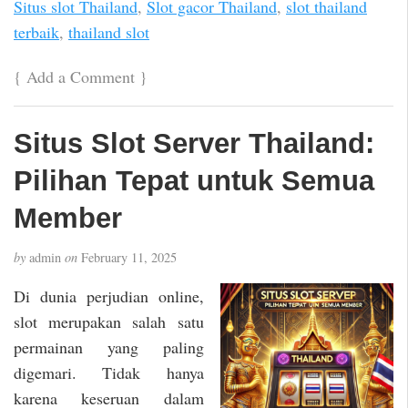
Situs slot Thailand
,
Slot gacor Thailand
,
slot thailand
terbaik
,
thailand slot
{
Add a Comment
}
Situs Slot Server Thailand:
Pilihan Tepat untuk Semua
Member
by
admin
on
February 11, 2025
Di dunia perjudian online,
slot merupakan salah satu
permainan yang paling
digemari. Tidak hanya
karena keseruan dalam