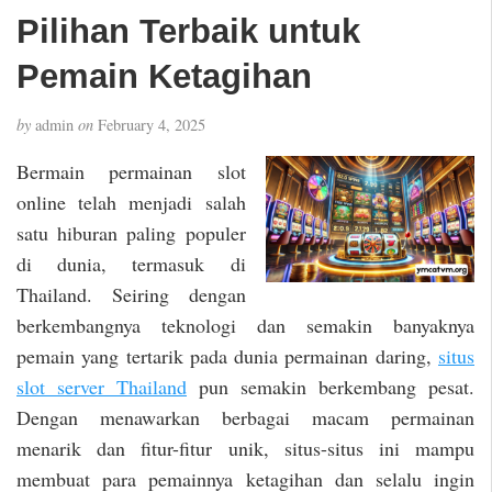
Pilihan Terbaik untuk
Pemain Ketagihan
by
admin
on
February 4, 2025
Bermain permainan slot
online telah menjadi salah
satu hiburan paling populer
di dunia, termasuk di
Thailand. Seiring dengan
berkembangnya teknologi dan semakin banyaknya
pemain yang tertarik pada dunia permainan daring,
situs
slot server Thailand
pun semakin berkembang pesat.
Dengan menawarkan berbagai macam permainan
menarik dan fitur-fitur unik, situs-situs ini mampu
membuat para pemainnya ketagihan dan selalu ingin