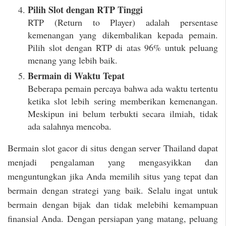
Pilih Slot dengan RTP Tinggi
RTP (Return to Player) adalah persentase
kemenangan yang dikembalikan kepada pemain.
Pilih slot dengan RTP di atas 96% untuk peluang
menang yang lebih baik.
Bermain di Waktu Tepat
Beberapa pemain percaya bahwa ada waktu tertentu
ketika slot lebih sering memberikan kemenangan.
Meskipun ini belum terbukti secara ilmiah, tidak
ada salahnya mencoba.
Bermain slot gacor di situs dengan server Thailand dapat
menjadi pengalaman yang mengasyikkan dan
menguntungkan jika Anda memilih situs yang tepat dan
bermain dengan strategi yang baik. Selalu ingat untuk
bermain dengan bijak dan tidak melebihi kemampuan
finansial Anda. Dengan persiapan yang matang, peluang