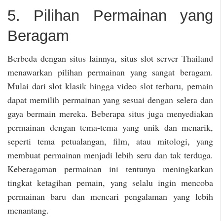
5. Pilihan Permainan yang
Beragam
Berbeda dengan situs lainnya, situs slot server Thailand
menawarkan pilihan permainan yang sangat beragam.
Mulai dari slot klasik hingga video slot terbaru, pemain
dapat memilih permainan yang sesuai dengan selera dan
gaya bermain mereka. Beberapa situs juga menyediakan
permainan dengan tema-tema yang unik dan menarik,
seperti tema petualangan, film, atau mitologi, yang
membuat permainan menjadi lebih seru dan tak terduga.
Keberagaman permainan ini tentunya meningkatkan
tingkat ketagihan pemain, yang selalu ingin mencoba
permainan baru dan mencari pengalaman yang lebih
menantang.