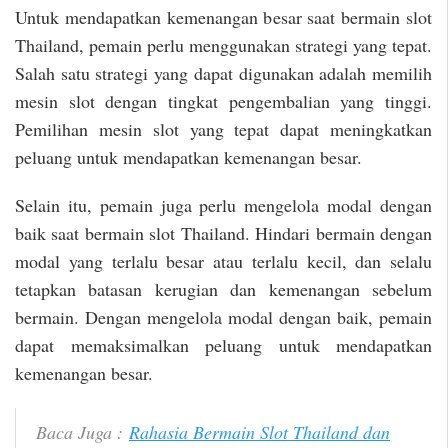
Untuk mendapatkan kemenangan besar saat bermain slot
Thailand, pemain perlu menggunakan strategi yang tepat.
Salah satu strategi yang dapat digunakan adalah memilih
mesin slot dengan tingkat pengembalian yang tinggi.
Pemilihan mesin slot yang tepat dapat meningkatkan
peluang untuk mendapatkan kemenangan besar.
Selain itu, pemain juga perlu mengelola modal dengan
baik saat bermain slot Thailand. Hindari bermain dengan
modal yang terlalu besar atau terlalu kecil, dan selalu
tetapkan batasan kerugian dan kemenangan sebelum
bermain. Dengan mengelola modal dengan baik, pemain
dapat memaksimalkan peluang untuk mendapatkan
kemenangan besar.
Baca Juga :
Rahasia Bermain Slot Thailand dan