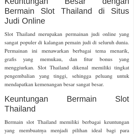
Keuntungan Besar dengan
Bermain Slot Thailand di Situs
Judi Online
Slot Thailand merupakan permainan judi online yang
sangat populer di kalangan pemain judi di seluruh dunia.
Permainan ini menawarkan berbagai tema menarik,
grafis yang memukau, dan fitur bonus yang
menggiurkan. Slot Thailand dikenal memiliki tingkat
pengembalian yang tinggi, sehingga peluang untuk
mendapatkan kemenangan besar sangat besar.
Keuntungan Bermain Slot
Thailand
Bermain slot Thailand memiliki berbagai keuntungan
yang membuatnya menjadi pilihan ideal bagi para