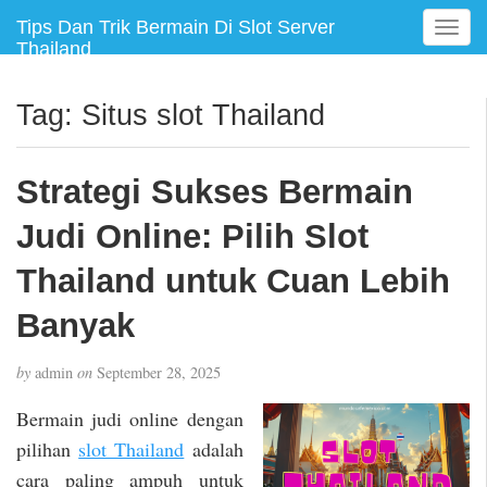
Tips Dan Trik Bermain Di Slot Server
T
Thailand
o
g
g
Tag:
Situs slot Thailand
l
e
n
Strategi Sukses Bermain
a
v
Judi Online: Pilih Slot
i
g
Thailand untuk Cuan Lebih
a
Banyak
t
i
o
by
admin
on
September 28, 2025
n
Bermain judi online dengan
pilihan
slot Thailand
adalah
cara paling ampuh untuk