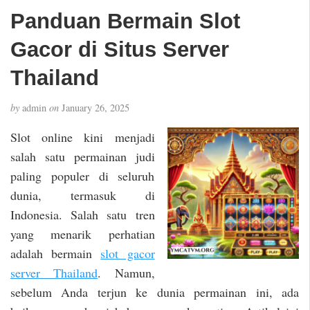
Panduan Bermain Slot
Gacor di Situs Server
Thailand
by
admin
on
January 26, 2025
Slot online kini menjadi
salah satu permainan judi
paling populer di seluruh
dunia, termasuk di
Indonesia. Salah satu tren
yang menarik perhatian
adalah bermain
slot gacor
server Thailand
. Namun,
sebelum Anda terjun ke dunia permainan ini, ada