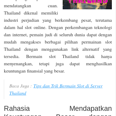
mendatangkan cuan.
Thailand dikenal memiliki
industri perjudian yang berkembang pesat, terutama
dalam hal slot online. Dengan perkembangan teknologi
dan internet, pemain judi di seluruh dunia dapat dengan
mudah mengakses berbagai pilihan permainan slot
Thailand dengan menggunakan link alternatif yang
tersedia. Bermain slot Thailand tidak hanya
menyenangkan, tetapi juga dapat menghasilkan
keuntungan finansial yang besar.
Baca Juga :
Tips dan Trik Bermain Slot di Server
Thailand
Rahasia Mendapatkan