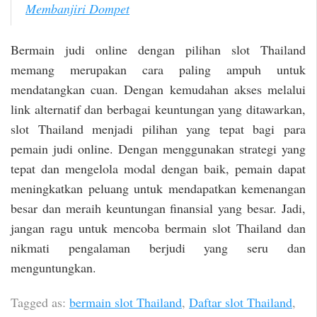
Membanjiri Dompet
Bermain judi online dengan pilihan slot Thailand
memang merupakan cara paling ampuh untuk
mendatangkan cuan. Dengan kemudahan akses melalui
link alternatif dan berbagai keuntungan yang ditawarkan,
slot Thailand menjadi pilihan yang tepat bagi para
pemain judi online. Dengan menggunakan strategi yang
tepat dan mengelola modal dengan baik, pemain dapat
meningkatkan peluang untuk mendapatkan kemenangan
besar dan meraih keuntungan finansial yang besar. Jadi,
jangan ragu untuk mencoba bermain slot Thailand dan
nikmati pengalaman berjudi yang seru dan
menguntungkan.
Tagged as:
bermain slot Thailand
,
Daftar slot Thailand
,