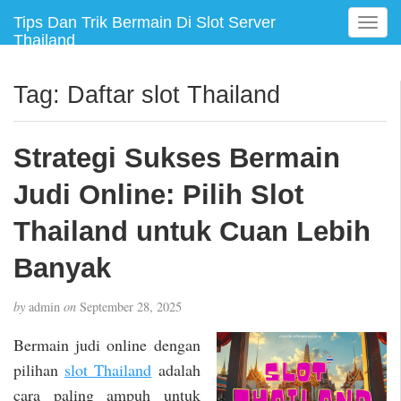
Tips Dan Trik Bermain Di Slot Server
T
Thailand
o
g
g
Tag:
Daftar slot Thailand
l
e
n
Strategi Sukses Bermain
a
v
Judi Online: Pilih Slot
i
g
Thailand untuk Cuan Lebih
a
Banyak
t
i
o
by
admin
on
September 28, 2025
n
Bermain judi online dengan
pilihan
slot Thailand
adalah
cara paling ampuh untuk