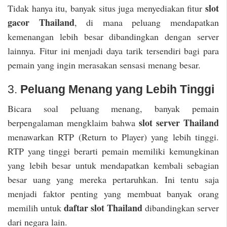
slot
Tidak hanya itu, banyak situs juga menyediakan fitur
gacor Thailand
, di mana peluang mendapatkan
kemenangan lebih besar dibandingkan dengan server
lainnya. Fitur ini menjadi daya tarik tersendiri bagi para
pemain yang ingin merasakan sensasi menang besar.
3.
Peluang Menang yang Lebih Tinggi
Bicara soal peluang menang, banyak pemain
slot server Thailand
berpengalaman mengklaim bahwa
menawarkan RTP (Return to Player) yang lebih tinggi.
RTP yang tinggi berarti pemain memiliki kemungkinan
yang lebih besar untuk mendapatkan kembali sebagian
besar uang yang mereka pertaruhkan. Ini tentu saja
menjadi faktor penting yang membuat banyak orang
daftar slot Thailand
memilih untuk
dibandingkan server
dari negara lain.