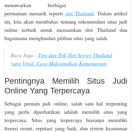
menawarkan berbagai
permainan menarik seperti
slot Thailand
. Dalam artikel
ini, kita akan membahas tentang rekomendasi situs judi
online terbaik untuk memainkan slot Thailand dan
bagaimana menghindari pilihan situs yang salah.
Baca Juga :
Tips dan Trik Slot Server Thailand
yang Viral: Cara Maksimalkan Kemenangan
Pentingnya Memilih Situs Judi
Online Yang Terpercaya
Sebagai pemain judi online, salah satu hal terpenting
yang perlu diperhatikan adalah memilih situs yang
terpercaya. Situs yang terpercaya biasanya memiliki
lisensi resmi, reputasi yang baik, dan sistem keamanan