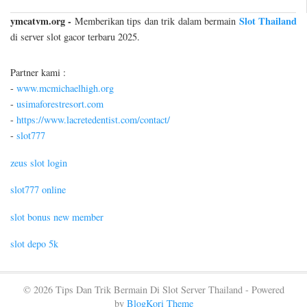
ymcatvm.org -
Slot Thailand
Memberikan tips dan trik dalam bermain
di server slot gacor terbaru 2025.
Partner kami :
-
www.mcmichaelhigh.org
-
usimaforestresort.com
-
https://www.lacretedentist.com/contact/
-
slot777
zeus slot login
slot777 online
slot bonus new member
slot depo 5k
© 2026 Tips Dan Trik Bermain Di Slot Server Thailand - Powered
by
BlogKori Theme