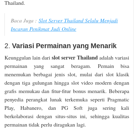
Thailand.
Baca Juga :
Slot Server Thailand Selalu Menjadi
Incaran Penikmat Judi Online
2.
Variasi Permainan yang Menarik
slot server Thailand
Keunggulan lain dari
adalah variasi
permainan yang sangat beragam. Pemain bisa
menemukan berbagai jenis slot, mulai dari slot klasik
dengan tiga gulungan hingga slot video modern dengan
grafis memukau dan fitur-fitur bonus menarik. Beberapa
penyedia perangkat lunak terkemuka seperti Pragmatic
Play, Habanero, dan PG Soft juga sering kali
berkolaborasi dengan situs-situs ini, sehingga kualitas
permainan tidak perlu diragukan lagi.