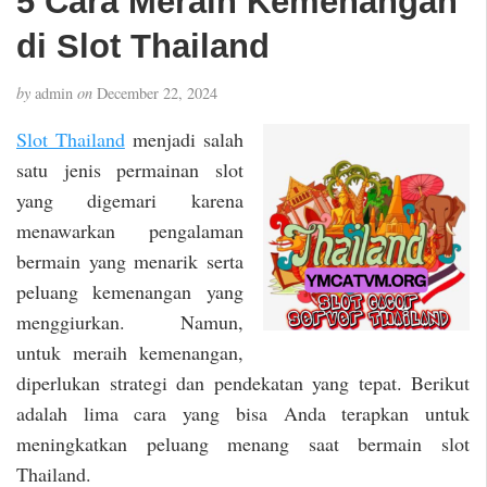
5 Cara Meraih Kemenangan
di Slot Thailand
by
admin
on
December 22, 2024
Slot Thailand
menjadi salah
satu jenis permainan slot
yang digemari karena
menawarkan pengalaman
bermain yang menarik serta
peluang kemenangan yang
menggiurkan. Namun,
untuk meraih kemenangan,
diperlukan strategi dan pendekatan yang tepat. Berikut
adalah lima cara yang bisa Anda terapkan untuk
meningkatkan peluang menang saat bermain slot
Thailand.