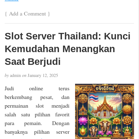
{
Add a Comment
}
Slot Server Thailand: Kunci
Kemudahan Menangkan
Saat Berjudi
by
admin
on
January 12, 2025
Judi online terus
berkembang pesat, dan
permainan slot menjadi
salah satu pilihan favorit
para pemain. Dengan
banyaknya pilihan server