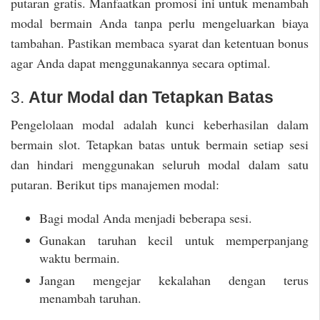
putaran gratis. Manfaatkan promosi ini untuk menambah
modal bermain Anda tanpa perlu mengeluarkan biaya
tambahan. Pastikan membaca syarat dan ketentuan bonus
agar Anda dapat menggunakannya secara optimal.
3.
Atur Modal dan Tetapkan Batas
Pengelolaan modal adalah kunci keberhasilan dalam
bermain slot. Tetapkan batas untuk bermain setiap sesi
dan hindari menggunakan seluruh modal dalam satu
putaran. Berikut tips manajemen modal:
Bagi modal Anda menjadi beberapa sesi.
Gunakan taruhan kecil untuk memperpanjang
waktu bermain.
Jangan mengejar kekalahan dengan terus
menambah taruhan.