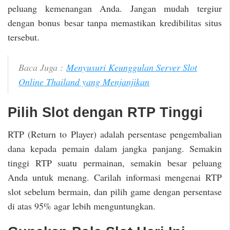
peluang kemenangan Anda. Jangan mudah tergiur
dengan bonus besar tanpa memastikan kredibilitas situs
tersebut.
Baca Juga :
Menyusuri Keunggulan Server Slot
Online Thailand yang Menjanjikan
Pilih Slot dengan RTP Tinggi
RTP (Return to Player) adalah persentase pengembalian
dana kepada pemain dalam jangka panjang. Semakin
tinggi RTP suatu permainan, semakin besar peluang
Anda untuk menang. Carilah informasi mengenai RTP
slot sebelum bermain, dan pilih game dengan persentase
di atas 95% agar lebih menguntungkan.