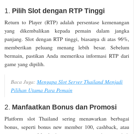
1.
Pilih Slot dengan RTP Tinggi
Return to Player (RTP) adalah persentase kemenangan
yang dikembalikan kepada pemain dalam jangka
panjang. Slot dengan RTP tinggi, biasanya di atas 96%,
memberikan peluang menang lebih besar. Sebelum
bermain, pastikan Anda memeriksa informasi RTP dari
game yang dipilih.
Baca Juga:
Mengapa Slot Server Thailand Menjadi
Pilihan Utama Para Pemain
2.
Manfaatkan Bonus dan Promosi
Platform slot Thailand sering menawarkan berbagai
bonus, seperti bonus new member 100, cashback, atau