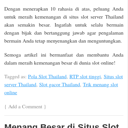
Dengan menerapkan 10 rahasia di atas, peluang Anda
untuk meraih kemenangan di situs slot server Thailand
akan semakin besar. Ingatlah untuk selalu bermain
dengan bijak dan bertanggung jawab agar pengalaman
bermain Anda tetap menyenangkan dan menguntungkan.
Semoga artikel ini bermanfaat dan membantu Anda
dalam meraih kemenangan besar di dunia slot online!
Tagged as:
Pola Slot Thailand
,
RTP slot tinggi
,
Situs slot
server Thailand
,
Slot gacor Thailand
,
Trik menang slot
online
{
Add a Comment
}
Menang Besar di Situs Slot