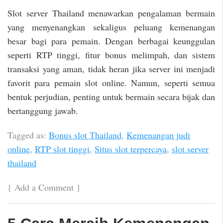
Slot server Thailand menawarkan pengalaman bermain
yang menyenangkan sekaligus peluang kemenangan
besar bagi para pemain. Dengan berbagai keunggulan
seperti RTP tinggi, fitur bonus melimpah, dan sistem
transaksi yang aman, tidak heran jika server ini menjadi
favorit para pemain slot online. Namun, seperti semua
bentuk perjudian, penting untuk bermain secara bijak dan
bertanggung jawab.
Tagged as:
Bonus slot Thailand
,
Kemenangan judi
online
,
RTP slot tinggi
,
Situs slot terpercaya
,
slot server
thailand
{
Add a Comment
}