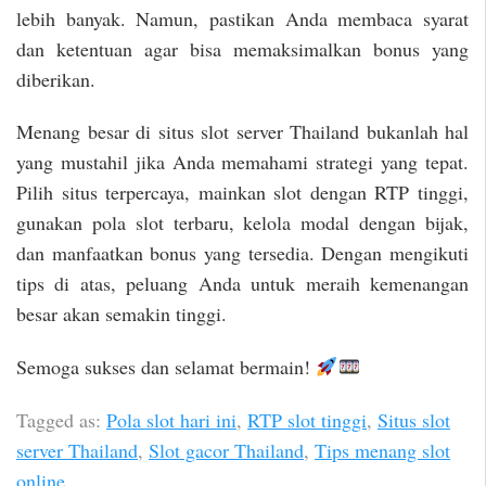
lebih banyak. Namun, pastikan Anda membaca syarat
dan ketentuan agar bisa memaksimalkan bonus yang
diberikan.
Menang besar di situs slot server Thailand bukanlah hal
yang mustahil jika Anda memahami strategi yang tepat.
Pilih situs terpercaya, mainkan slot dengan RTP tinggi,
gunakan pola slot terbaru, kelola modal dengan bijak,
dan manfaatkan bonus yang tersedia. Dengan mengikuti
tips di atas, peluang Anda untuk meraih kemenangan
besar akan semakin tinggi.
Semoga sukses dan selamat bermain!
Tagged as:
Pola slot hari ini
,
RTP slot tinggi
,
Situs slot
server Thailand
,
Slot gacor Thailand
,
Tips menang slot
online