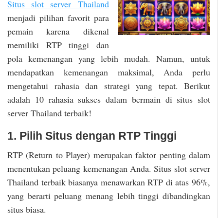
Situs slot server Thailand
menjadi pilihan favorit para
pemain karena dikenal
memiliki RTP tinggi dan
pola kemenangan yang lebih mudah. Namun, untuk
mendapatkan kemenangan maksimal, Anda perlu
mengetahui rahasia dan strategi yang tepat. Berikut
adalah 10 rahasia sukses dalam bermain di situs slot
server Thailand terbaik!
1. Pilih Situs dengan RTP Tinggi
RTP (Return to Player) merupakan faktor penting dalam
menentukan peluang kemenangan Anda. Situs slot server
Thailand terbaik biasanya menawarkan RTP di atas 96%,
yang berarti peluang menang lebih tinggi dibandingkan
situs biasa.