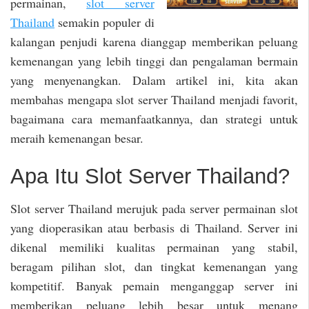
permainan,
slot server
Thailand
semakin populer di
kalangan penjudi karena dianggap memberikan peluang
kemenangan yang lebih tinggi dan pengalaman bermain
yang menyenangkan. Dalam artikel ini, kita akan
membahas mengapa slot server Thailand menjadi favorit,
bagaimana cara memanfaatkannya, dan strategi untuk
meraih kemenangan besar.
Apa Itu Slot Server Thailand?
Slot server Thailand merujuk pada server permainan slot
yang dioperasikan atau berbasis di Thailand. Server ini
dikenal memiliki kualitas permainan yang stabil,
beragam pilihan slot, dan tingkat kemenangan yang
kompetitif. Banyak pemain menganggap server ini
memberikan peluang lebih besar untuk menang