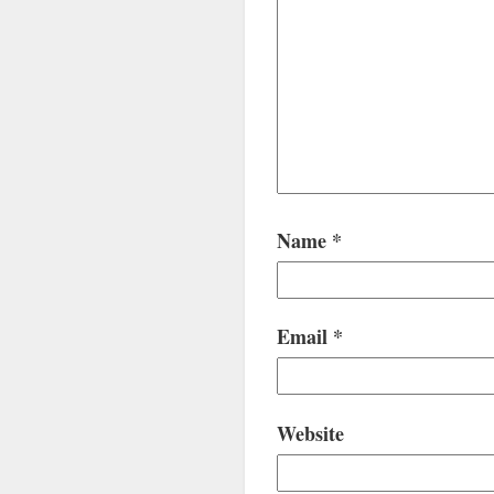
Name
*
Email
*
Website