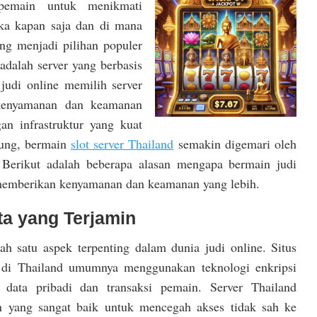
pemain untuk menikmati
ka kapan saja dan di mana
ang menjadi pilihan populer
adalah server yang berbasis
 judi online memilih server
 kenyamanan dan keamanan
an infrastruktur yang kuat
kung, bermain
slot server Thailand
semakin digemari oleh
 Berikut adalah beberapa alasan mengapa bermain judi
 memberikan kenyamanan dan keamanan yang lebih.
a yang Terjamin
h satu aspek terpenting dalam dunia judi online. Situs
s di Thailand umumnya menggunakan teknologi enkripsi
i data pribadi dan transaksi pemain. Server Thailand
n yang sangat baik untuk mencegah akses tidak sah ke