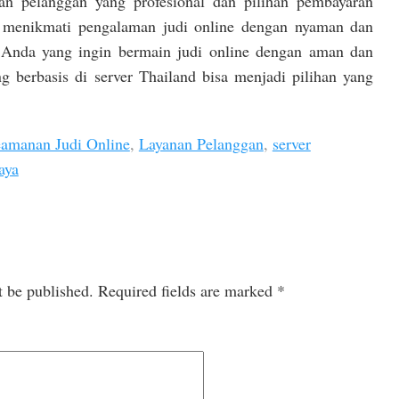
nan pelanggan yang profesional dan pilihan pembayaran
 menikmati pengalaman judi online dengan nyaman dan
i Anda yang ingin bermain judi online dengan aman dan
g berbasis di server Thailand bisa menjadi pilihan yang
amanan Judi Online
,
Layanan Pelanggan
,
server
caya
t be published.
Required fields are marked
*