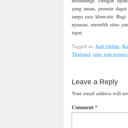
terlindungi. Dengan laya
yang aman, pemain dapat
tanpa rasa khawatir. Bag
nyaman, memilih situs yan
tepat.
Tagged as:
Judi Online
,
Ke
Thailand
,
situs judi terper
Leave a Reply
Your email address will no
Comment
*