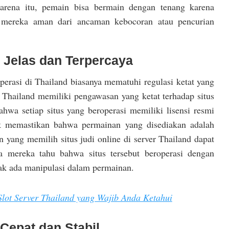
 karena itu, pemain bisa bermain dengan tenang karena
mereka aman dari ancaman kebocoran atau pencurian
 Jelas dan Terpercaya
operasi di Thailand biasanya mematuhi regulasi ketat yang
. Thailand memiliki pengawasan yang ketat terhadap situs
ahwa setiap situs yang beroperasi memiliki lisensi resmi
uk memastikan bahwa permainan yang disediakan adalah
n yang memilih situs judi online di server Thailand dapat
a mereka tahu bahwa situs tersebut beroperasi dengan
dak ada manipulasi dalam permainan.
Slot Server Thailand yang Wajib Anda Ketahui
Cepat dan Stabil