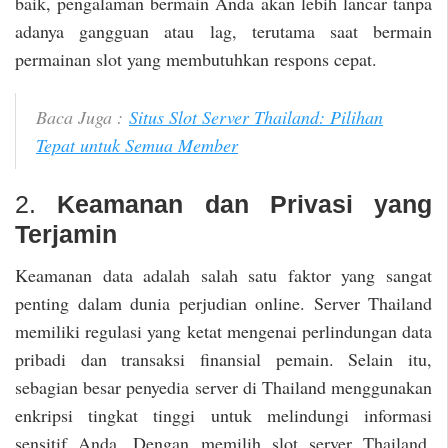
baik, pengalaman bermain Anda akan lebih lancar tanpa
adanya gangguan atau lag, terutama saat bermain
permainan slot yang membutuhkan respons cepat.
Baca Juga :
Situs Slot Server Thailand: Pilihan
Tepat untuk Semua Member
2.
Keamanan dan Privasi yang
Terjamin
Keamanan data adalah salah satu faktor yang sangat
penting dalam dunia perjudian online. Server Thailand
memiliki regulasi yang ketat mengenai perlindungan data
pribadi dan transaksi finansial pemain. Selain itu,
sebagian besar penyedia server di Thailand menggunakan
enkripsi tingkat tinggi untuk melindungi informasi
sensitif Anda. Dengan memilih slot server Thailand,