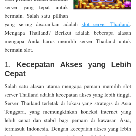
server yang tepat untuk
bermain. Salah satu pilihan
yang sering disarankan adalah
slot server Thailand
.
Mengapa Thailand? Berikut adalah beberapa alasan
mengapa Anda harus memilih server Thailand untuk
bermain slot.
1.
Kecepatan Akses yang Lebih
Cepat
Salah satu alasan utama mengapa pemain memilih slot
server Thailand adalah kecepatan akses yang lebih tinggi.
Server Thailand terletak di lokasi yang strategis di Asia
Tenggara, yang memungkinkan koneksi internet yang
lebih cepat dan stabil bagi pemain di kawasan Asia,
termasuk Indonesia. Dengan kecepatan akses yang lebih