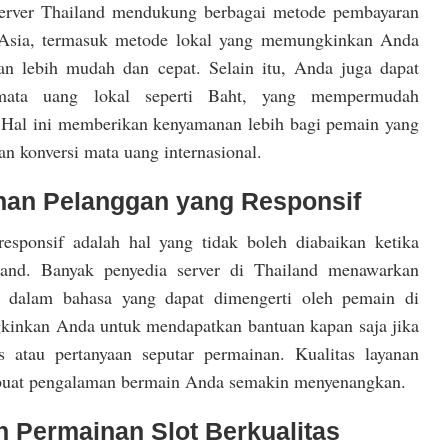
server Thailand mendukung berbagai metode pembayaran
 Asia, termasuk metode lokal yang memungkinkan Anda
an lebih mudah dan cepat. Selain itu, Anda juga dapat
ata uang lokal seperti Baht, yang mempermudah
. Hal ini memberikan kenyamanan lebih bagi pemain yang
an konversi mata uang internasional.
nan Pelanggan yang Responsif
esponsif adalah hal yang tidak boleh diabaikan ketika
iland. Banyak penyedia server di Thailand menawarkan
 dalam bahasa yang dapat dimengerti oleh pemain di
kinkan Anda untuk mendapatkan bantuan kapan saja jika
 atau pertanyaan seputar permainan. Kualitas layanan
buat pengalaman bermain Anda semakin menyenangkan.
n Permainan Slot Berkualitas