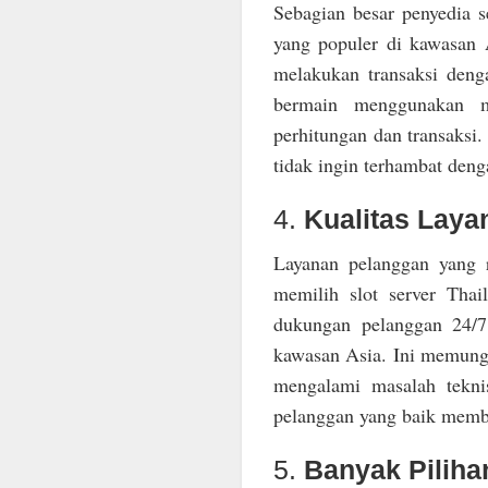
Sebagian besar penyedia 
yang populer di kawasan
melakukan transaksi deng
bermain menggunakan m
perhitungan dan transaksi
tidak ingin terhambat deng
4.
Kualitas Laya
Layanan pelanggan yang r
memilih slot server Tha
dukungan pelanggan 24/7
kawasan Asia. Ini memung
mengalami masalah teknis
pelanggan yang baik mem
5.
Banyak Piliha