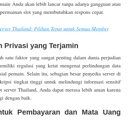
rmain Anda akan lebih lancar tanpa adanya gangguan atau
n permainan slot yang membutuhkan respons cepat.
 Server Thailand: Pilihan Tepat untuk Semua Member
Privasi yang Terjamin
h satu faktor yang sangat penting dalam dunia perjudian
emiliki regulasi yang ketat mengenai perlindungan data
sial pemain. Selain itu, sebagian besar penyedia server di
ipsi tingkat tinggi untuk melindungi informasi sensitif
t server Thailand, Anda dapat merasa lebih aman karena
gi dengan baik.
ntuk Pembayaran dan Mata Uang