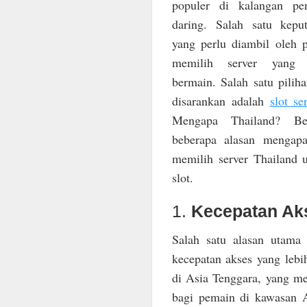
populer di kalangan pe
daring. Salah satu kepu
yang perlu diambil oleh 
memilih server yang 
bermain. Salah satu pilih
disarankan adalah
slot se
Mengapa Thailand? Ber
beberapa alasan mengap
memilih server Thailand 
slot.
1.
Kecepatan Ak
Salah satu alasan utama
kecepatan akses yang lebih
di Asia Tenggara, yang me
bagi pemain di kawasan A