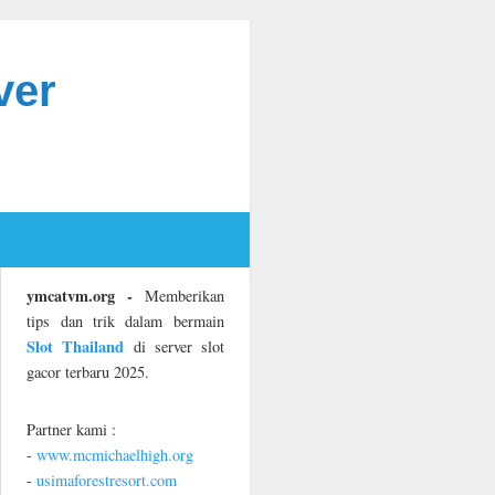
ver
ymcatvm.org -
Memberikan
tips dan trik dalam bermain
Slot Thailand
di server slot
gacor terbaru 2025.
Partner kami :
-
www.mcmichaelhigh.org
-
usimaforestresort.com