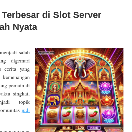
erbesar di Slot Server
sah Nyata
 menjadi salah
ang digemari
u cerita yang
h kemenangan
rang pemain di
aktu singkat,
jadi topik
 komunitas
judi