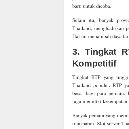
baru untuk dicoba.
Selain itu, banyak prov
Thailand, menghadirkan pe
Hal ini menambah daya tari
3. Tingkat R
Kompetitif
Tingkat RTP yang tinggi
Thailand populer. RTP y
besar bagi para pemain.
juga memiliki kesempatan 
Banyak pemain yang memili
transparan. Slot server Th