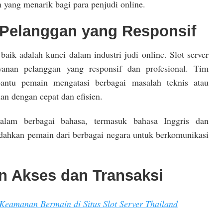
n yang menarik bagi para penjudi online.
Pelanggan yang Responsif
aik adalah kunci dalam industri judi online. Slot server
yanan pelanggan yang responsif dan profesional. Tim
ntu pemain mengatasi berbagai masalah teknis atau
an dengan cepat dan efisien.
alam berbagai bahasa, termasuk bahasa Inggris dan
dahkan pemain dari berbagai negara untuk berkomunikasi
 Akses dan Transaksi
Keamanan Bermain di Situs Slot Server Thailand