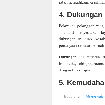
rata, menjadikannya piliha
4. Dukungan 
Pelayanan pelanggan yang b
Thailand menyediakan la
dukungan ini siap memba
pertanyaan seputar permain
Dukungan ini tersedia d
Indonesia, sehingga memu
dengan tim support.
5. Kemudahan
Baca Juga :
Mengenali 