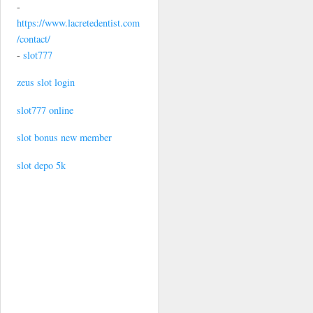
-
https://www.lacretedentist.com
/contact/
-
slot777
zeus slot login
slot777 online
slot bonus new member
slot depo 5k