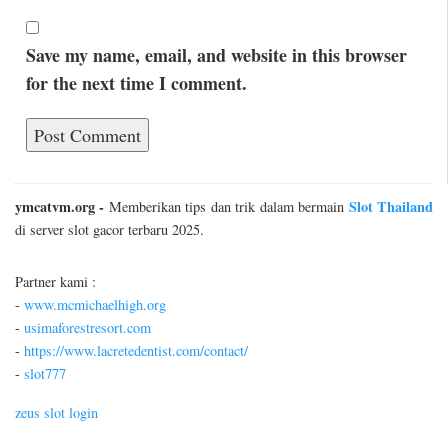
Save my name, email, and website in this browser
for the next time I comment.
ymcatvm.org -
Slot Thailand
Memberikan tips dan trik dalam bermain
di server slot gacor terbaru 2025.
Partner kami :
-
www.mcmichaelhigh.org
-
usimaforestresort.com
-
https://www.lacretedentist.com/contact/
-
slot777
zeus slot login