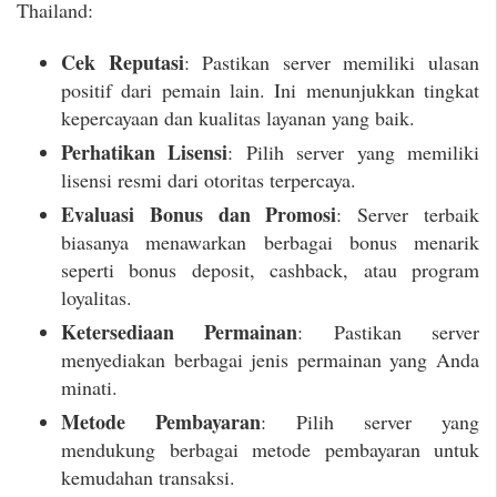
Thailand:
Cek Reputasi
: Pastikan server memiliki ulasan
positif dari pemain lain. Ini menunjukkan tingkat
kepercayaan dan kualitas layanan yang baik.
Perhatikan Lisensi
: Pilih server yang memiliki
lisensi resmi dari otoritas terpercaya.
Evaluasi Bonus dan Promosi
: Server terbaik
biasanya menawarkan berbagai bonus menarik
seperti bonus deposit, cashback, atau program
loyalitas.
Ketersediaan Permainan
: Pastikan server
menyediakan berbagai jenis permainan yang Anda
minati.
Metode Pembayaran
: Pilih server yang
mendukung berbagai metode pembayaran untuk
kemudahan transaksi.