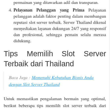
permainan yang ditawarkan adil dan transparan.
Pelayanan Pelanggan yang Prima
Pelayanan
pelanggan adalah faktor penting dalam membangun
reputasi slot server terbaik. Server Thailand dikenal
menyediakan layanan dukungan 24/7 yang responsif
dan profesional, sehingga pemain selalu merasa
didukung.
Tips Memilih Slot Server
Terbaik dari Thailand
Baca Juga :
Memenuhi Kebutuhan Bisnis Anda
dengan Slot Server Thailand
Untuk memastikan pengalaman bermain yang optimal,
berikut beberapa tips memilih slot server terbaik dari