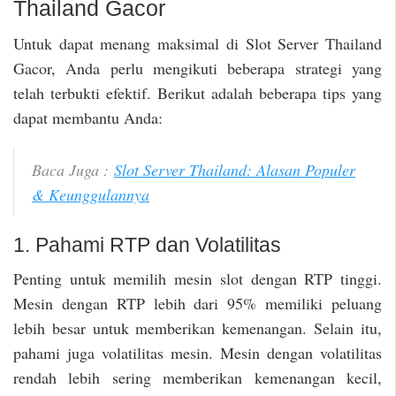
Thailand Gacor
Untuk dapat menang maksimal di Slot Server Thailand
Gacor, Anda perlu mengikuti beberapa strategi yang
telah terbukti efektif. Berikut adalah beberapa tips yang
dapat membantu Anda:
Baca Juga :
Slot Server Thailand: Alasan Populer
& Keunggulannya
1. Pahami RTP dan Volatilitas
Penting untuk memilih mesin slot dengan RTP tinggi.
Mesin dengan RTP lebih dari 95% memiliki peluang
lebih besar untuk memberikan kemenangan. Selain itu,
pahami juga volatilitas mesin. Mesin dengan volatilitas
rendah lebih sering memberikan kemenangan kecil,