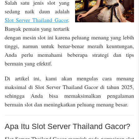
Salah satu jenis slot yang
sedang naik daun adalah
Slot Server Thailand Gacor
.
Banyak pemain yang tertarik
dengan mesin slot ini karena peluang menang yang lebih
tinggi, namun untuk benar-benar meraih keuntungan,
Anda perlu memahami beberapa strategi dan tips
bermain yang efektif.
Di artikel ini, kami akan mengulas cara menang
maksimal di Slot Server Thailand Gacor di tahun 2025,
sehingga Anda bisa memaksimalkan pengalaman
bermain slot dan meningkatkan peluang menang besar.
Apa Itu Slot Server Thailand Gacor?
Slot Server Thailand Gacor merujuk pada permainan slot