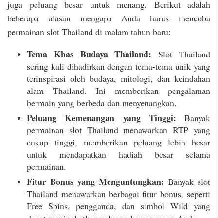
juga peluang besar untuk menang. Berikut adalah
beberapa alasan mengapa Anda harus mencoba
permainan slot Thailand di malam tahun baru:
Tema Khas Budaya Thailand:
Slot Thailand
sering kali dihadirkan dengan tema-tema unik yang
terinspirasi oleh budaya, mitologi, dan keindahan
alam Thailand. Ini memberikan pengalaman
bermain yang berbeda dan menyenangkan.
Peluang Kemenangan yang Tinggi:
Banyak
permainan slot Thailand menawarkan RTP yang
cukup tinggi, memberikan peluang lebih besar
untuk mendapatkan hadiah besar selama
permainan.
Fitur Bonus yang Menguntungkan:
Banyak slot
Thailand menawarkan berbagai fitur bonus, seperti
Free Spins, pengganda, dan simbol Wild yang