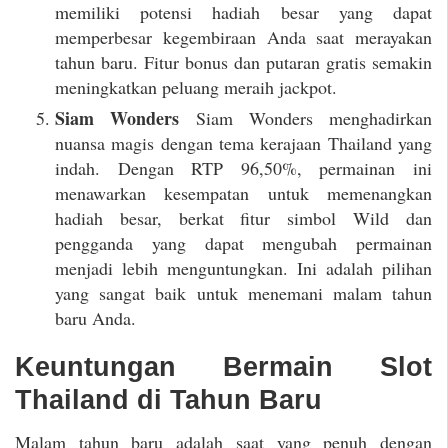
memiliki potensi hadiah besar yang dapat
memperbesar kegembiraan Anda saat merayakan
tahun baru. Fitur bonus dan putaran gratis semakin
meningkatkan peluang meraih jackpot.
Siam Wonders
Siam Wonders menghadirkan
nuansa magis dengan tema kerajaan Thailand yang
indah. Dengan RTP 96,50%, permainan ini
menawarkan kesempatan untuk memenangkan
hadiah besar, berkat fitur simbol Wild dan
pengganda yang dapat mengubah permainan
menjadi lebih menguntungkan. Ini adalah pilihan
yang sangat baik untuk menemani malam tahun
baru Anda.
Keuntungan Bermain Slot
Thailand di Tahun Baru
Malam tahun baru adalah saat yang penuh dengan