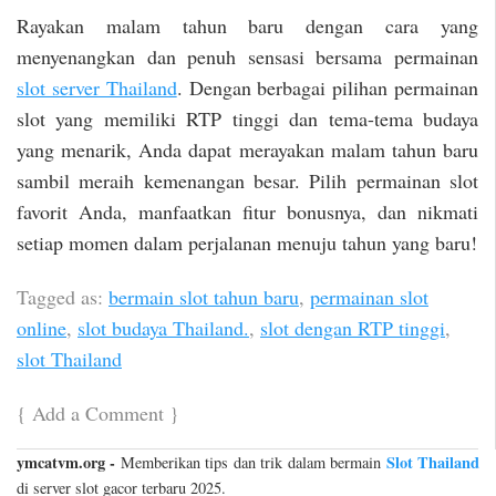
Rayakan malam tahun baru dengan cara yang
menyenangkan dan penuh sensasi bersama permainan
slot server Thailand
. Dengan berbagai pilihan permainan
slot yang memiliki RTP tinggi dan tema-tema budaya
yang menarik, Anda dapat merayakan malam tahun baru
sambil meraih kemenangan besar. Pilih permainan slot
favorit Anda, manfaatkan fitur bonusnya, dan nikmati
setiap momen dalam perjalanan menuju tahun yang baru!
Tagged as:
bermain slot tahun baru
,
permainan slot
online
,
slot budaya Thailand.
,
slot dengan RTP tinggi
,
slot Thailand
{
Add a Comment
}
ymcatvm.org -
Slot Thailand
Memberikan tips dan trik dalam bermain
di server slot gacor terbaru 2025.