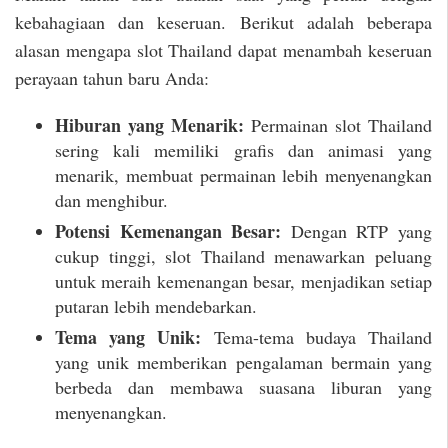
kebahagiaan dan keseruan. Berikut adalah beberapa
alasan mengapa slot Thailand dapat menambah keseruan
perayaan tahun baru Anda:
Hiburan yang Menarik:
Permainan slot Thailand
sering kali memiliki grafis dan animasi yang
menarik, membuat permainan lebih menyenangkan
dan menghibur.
Potensi Kemenangan Besar:
Dengan RTP yang
cukup tinggi, slot Thailand menawarkan peluang
untuk meraih kemenangan besar, menjadikan setiap
putaran lebih mendebarkan.
Tema yang Unik:
Tema-tema budaya Thailand
yang unik memberikan pengalaman bermain yang
berbeda dan membawa suasana liburan yang
menyenangkan.