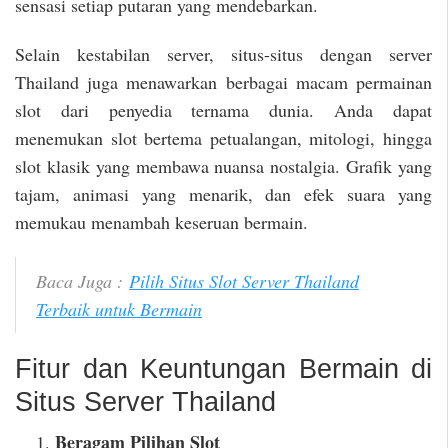
sensasi setiap putaran yang mendebarkan.
Selain kestabilan server, situs-situs dengan server
Thailand juga menawarkan berbagai macam permainan
slot dari penyedia ternama dunia. Anda dapat
menemukan slot bertema petualangan, mitologi, hingga
slot klasik yang membawa nuansa nostalgia. Grafik yang
tajam, animasi yang menarik, dan efek suara yang
memukau menambah keseruan bermain.
Baca Juga :
Pilih Situs Slot Server Thailand
Terbaik untuk Bermain
Fitur dan Keuntungan Bermain di
Situs Server Thailand
Beragam Pilihan Slot