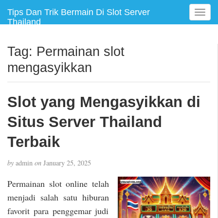
Tips Dan Trik Bermain Di Slot Server
T
Thailand
o
g
g
Tag:
Permainan slot
l
mengasyikkan
e
n
a
Slot yang Mengasyikkan di
v
i
Situs Server Thailand
g
a
Terbaik
t
i
by
admin
on
January 25, 2025
o
n
Permainan slot online telah
menjadi salah satu hiburan
favorit para penggemar judi