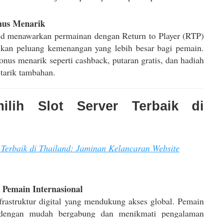
nus Menarik
and menawarkan permainan dengan Return to Player (RTP)
ikan peluang kemenangan yang lebih besar bagi pemain.
bonus menarik seperti cashback, putaran gratis, dan hadiah
 tarik tambahan.
lih Slot Server Terbaik di
r Terbaik di Thailand: Jaminan Kelancaran Website
Pemain Internasional
frastruktur digital yang mendukung akses global. Pemain
t dengan mudah bergabung dan menikmati pengalaman