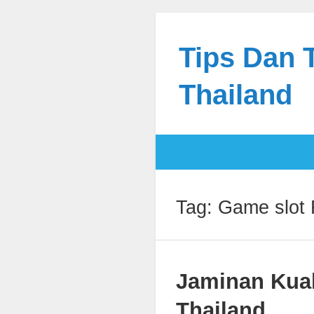
Tips Dan T
Thailand
Tag:
Game slot 
Jaminan Kuali
Thailand