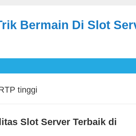
rik Bermain Di Slot Ser
RTP tinggi
tas Slot Server Terbaik di