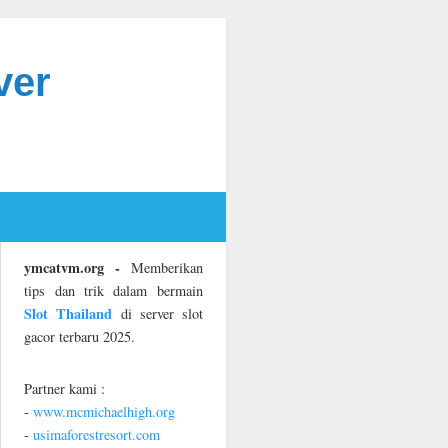
ver
ymcatvm.org -
Memberikan
tips dan trik dalam bermain
Slot Thailand
di server slot
gacor terbaru 2025.
Partner kami :
-
www.mcmichaelhigh.org
-
usimaforestresort.com