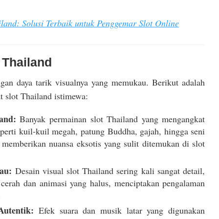
iland: Solusi Terbaik untuk Penggemar Slot Online
 Thailand
ngan daya tarik visualnya yang memukau. Berikut adalah
 slot Thailand istimewa:
and:
Banyak permainan slot Thailand yang mengangkat
perti kuil-kuil megah, patung Buddha, gajah, hingga seni
ni memberikan nuansa eksotis yang sulit ditemukan di slot
au:
Desain visual slot Thailand sering kali sangat detail,
cerah dan animasi yang halus, menciptakan pengalaman
.
utentik:
Efek suara dan musik latar yang digunakan