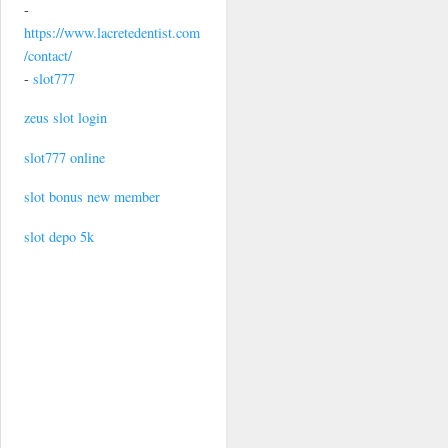
-
https://www.lacretedentist.com
/contact/
-
slot777
zeus slot login
slot777 online
slot bonus new member
slot depo 5k