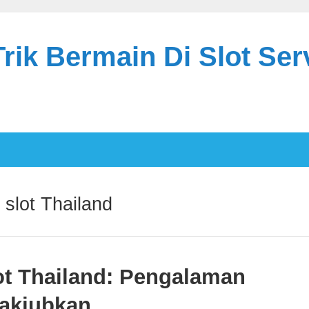
rik Bermain Di Slot Ser
 slot Thailand
ot Thailand: Pengalaman
akjubkan