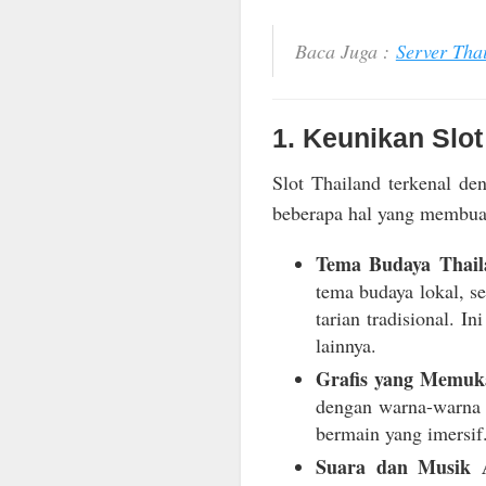
Baca Juga :
Server Tha
1. Keunikan Slot
Slot Thailand terkenal de
beberapa hal yang membuat
Tema Budaya Thail
tema budaya lokal, se
tarian tradisional. I
lainnya.
Grafis yang Memuk
dengan warna-warna 
bermain yang imersif
Suara dan Musik A