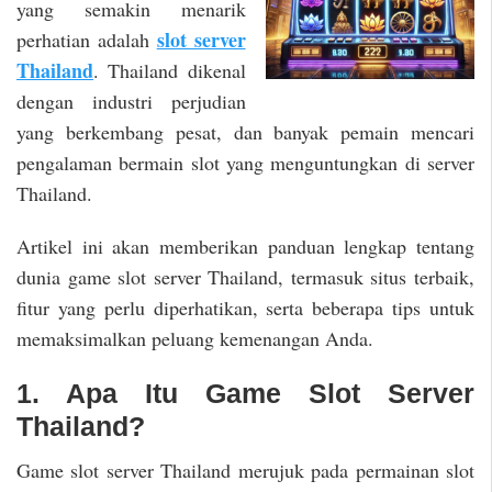
yang semakin menarik
slot server
perhatian adalah
Thailand
. Thailand dikenal
dengan industri perjudian
yang berkembang pesat, dan banyak pemain mencari
pengalaman bermain slot yang menguntungkan di server
Thailand.
Artikel ini akan memberikan panduan lengkap tentang
dunia game slot server Thailand, termasuk situs terbaik,
fitur yang perlu diperhatikan, serta beberapa tips untuk
memaksimalkan peluang kemenangan Anda.
1. Apa Itu Game Slot Server
Thailand?
Game slot server Thailand merujuk pada permainan slot