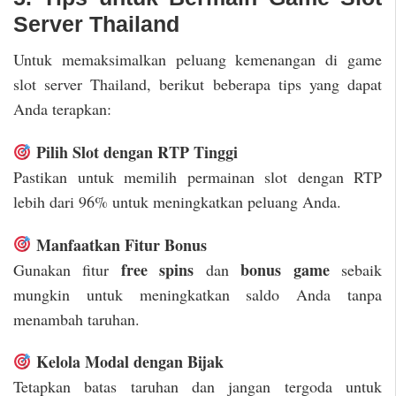
Server Thailand
Untuk memaksimalkan peluang kemenangan di game
slot server Thailand, berikut beberapa tips yang dapat
Anda terapkan:
Pilih Slot dengan RTP Tinggi
Pastikan untuk memilih permainan slot dengan RTP
lebih dari 96% untuk meningkatkan peluang Anda.
Manfaatkan Fitur Bonus
free spins
bonus game
Gunakan fitur
dan
sebaik
mungkin untuk meningkatkan saldo Anda tanpa
menambah taruhan.
Kelola Modal dengan Bijak
Tetapkan batas taruhan dan jangan tergoda untuk