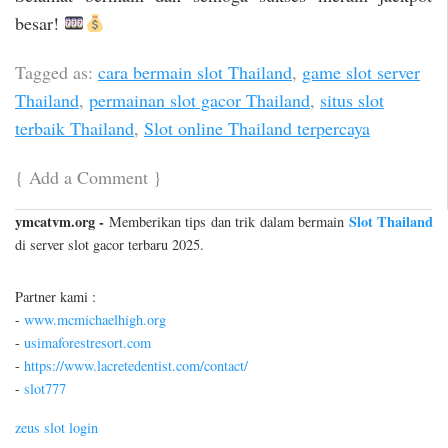
besar!
Tagged as:
cara bermain slot Thailand
,
game slot server
Thailand
,
permainan slot gacor Thailand
,
situs slot
terbaik Thailand
,
Slot online Thailand terpercaya
{
Add a Comment
}
ymcatvm.org -
Slot Thailand
Memberikan tips dan trik dalam bermain
di server slot gacor terbaru 2025.
Partner kami :
-
www.mcmichaelhigh.org
-
usimaforestresort.com
-
https://www.lacretedentist.com/contact/
-
slot777
zeus slot login